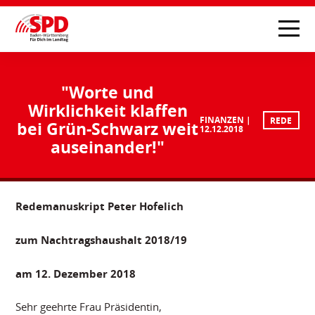
"Worte und
Wirklichkeit klaffen
FINANZEN
REDE
bei Grün-Schwarz weit
12.12.2018
auseinander!"
Redemanuskript Peter Hofelich
zum Nachtragshaushalt 2018/19
am 12. Dezember 2018
Sehr geehrte Frau Präsidentin,