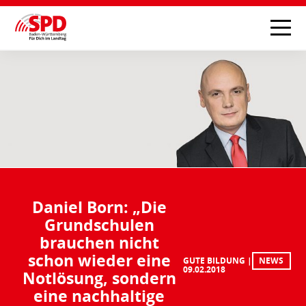
Daniel Born: „Die
Grundschulen
brauchen nicht
schon wieder eine
GUTE BILDUNG
NEWS
09.02.2018
Notlösung, sondern
eine nachhaltige