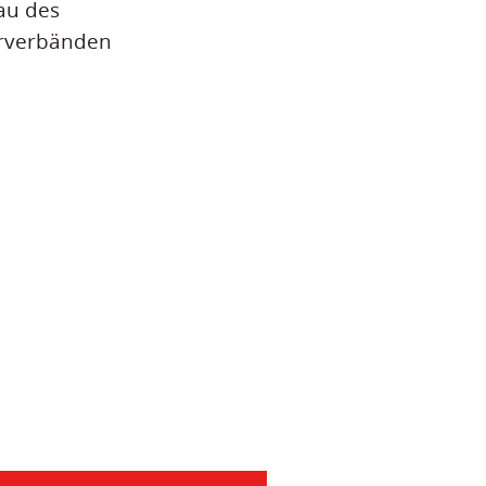
bau des
erverbänden