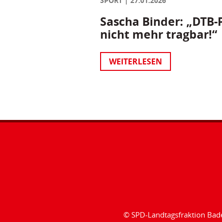
SPORT
27.01.2026
Sascha Binder: „DTB-P
nicht mehr tragbar!“
WEITERLESEN
© SPD-Landtagsfraktion Ba