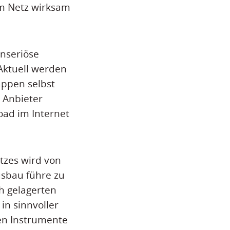
m Netz wirksam
unseriöse
 Aktuell werden
appen selbst
e Anbieter
ad im Internet
tzes wird von
sbau führe zu
h gelagerten
in sinnvoller
en Instrumente