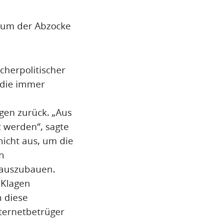
 um der Abzocke
cherpolitischer
 die immer
gen zurück. „Aus
 werden“, sagte
nicht aus, um die
n
 auszubauen.
 Klagen
n diese
nternetbetrüger