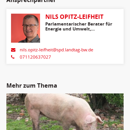
NILS OPITZ-LEIFHEIT
Parlamentarischer Berater für
Energie und Umwelt,
Ländlicher Raum,
Verbraucherschutz
nils.opitz-leifheit@spd.landtag-bw.de
071120637027
Mehr zum Thema