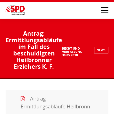
Antrag:
Ermittlungsabläufe
im Fall des
RECHT UND
NEWS
beschuldigten
VERFASSUNG
30.05.2018
Heilbronner
Erziehers K. F.
Antrag -
Ermittlungsabläufe Heilbronn