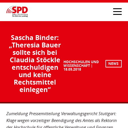
Sascha Binder:
„Theresia Bauer
sollte sich bei
Claudia Stöckle
HOCHSCHULEN UND
NEWS
entschuldigen
WISSENSCHAFT
18.05.2018
und keine
Rechtsmittel
einlegen“
Zumeldung Pressemitteilung Verwaltungsgericht Stuttgart:
Klage wegen vorzeitiger Beendigung des Amtes als Rektorin
der Hochschule für öffentliche Verwaltung und Finanzen