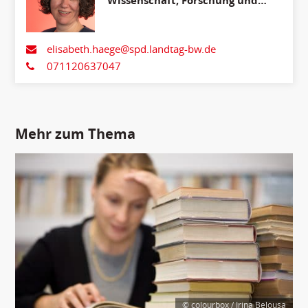
Wissenschaft, Forschung und
Kunst
elisabeth.haege@spd.landtag-bw.de
071120637047
Mehr zum Thema
© colourbox / Irina Belousa