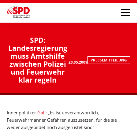
SPD:
Landesregierung
muss Amtshilfe
PRESSEMITTEILUNG
zwischen Polizei
20.05.2009
und Feuerwehr
klar regeln
Innenpolitiker
Gall
: „Es ist unverantwortlich,
Feuerwehrmänner Gefahren auszusetzen, für die sie
weder ausgebildet noch ausgerüstet sind“