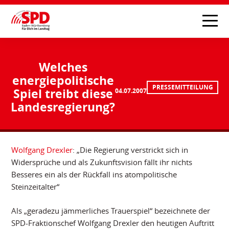
Welches
energiepolitische
PRESSEMITTEILUNG
Spiel treibt diese
04.07.2007
Landesregierung?
Wolfgang Drexler
: „Die Regierung verstrickt sich in
Widersprüche und als Zukunftsvision fällt ihr nichts
Besseres ein als der Rückfall ins atompolitische
Steinzeitalter“
Als „geradezu jämmerliches Trauerspiel“ bezeichnete der
SPD-Fraktionschef Wolfgang Drexler den heutigen Auftritt