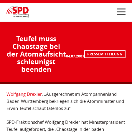
Teufel muss
Chaostage bei
der Atomaufsicht
PRESSEMITTEILUNG
04.07.2007
schleunigst
beenden
Wolfgang Drexler
: „Ausgerechnet im Atompannenland
Baden-Württemberg bekriegen sich die Atomminister und
Erwin Teufel schaut tatenlos zu“
SPD-Fraktionschef Wolfgang Drexler hat Ministerpräsident
Teufel aufgefordert, die „Chaostage in der baden-