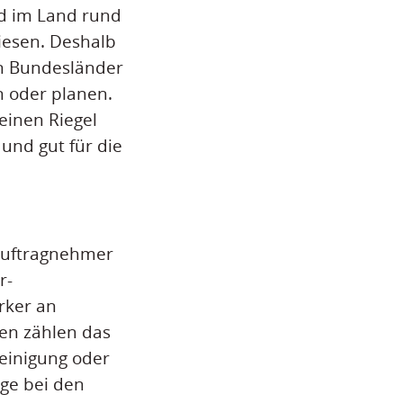
nd im Land rund
wiesen. Deshalb
en Bundesländer
n oder planen.
inen Riegel
und gut für die
Auftragnehmer
r-
rker an
en zählen das
einigung oder
äge bei den