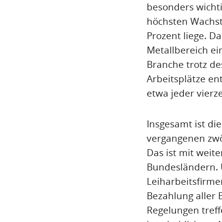
besonders wichti
höchsten Wachst
Prozent liege. D
Metallbereich ein
Branche trotz d
Arbeitsplätze en
etwa jeder vierze
Insgesamt ist di
vergangenen zwö
Das ist mit weit
Bundesländern. Ü
Leiharbeitsfirmen
Bezahlung aller 
Regelungen tref