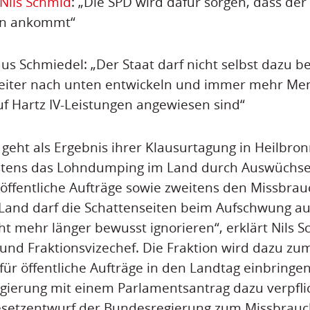
Nils Schmid
: „Die SPD wird dafür sorgen, dass de
en ankommt“
aus Schmiedel: „Der Staat darf nicht selbst dazu b
weiter nach unten entwickeln und immer mehr Men
f Hartz IV-Leistungen angewiesen sind“
 geht als Ergebnis ihrer Klausurtagung in Heilbron
stens das Lohndumping im Land durch Auswüchs
ffentliche Aufträge sowie zweitens den Missbrauc
 Land darf die Schattenseiten beim Aufschwung a
ht mehr länger bewusst ignorieren“, erklärt Nils S
und Fraktionsvizechef. Die Fraktion wird dazu zu
 für öffentliche Aufträge in den Landtag einbring
egierung mit einem Parlamentsantrag dazu verpfli
esetzentwurf der Bundesregierung zum Missbrauch