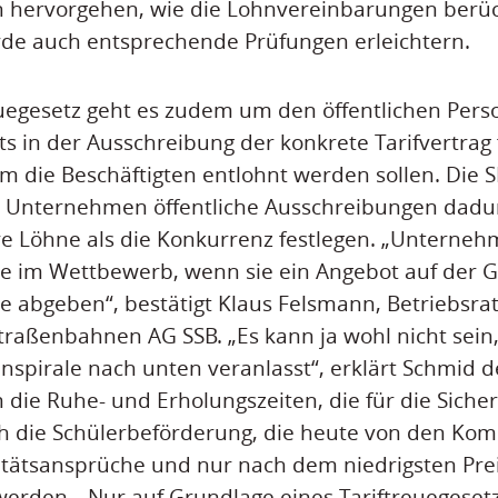
 hervorgehen, wie die Lohnvereinbarungen berück
de auch entsprechende Prüfungen erleichtern.
euegesetz geht es zudem um den öffentlichen Per
its in der Ausschreibung der konkrete Tarifvertrag 
 die Beschäftigten entlohnt werden sollen. Die S
s Unternehmen öffentliche Ausschreibungen dadu
ere Löhne als die Konkurrenz festlegen. „Unterne
e im Wettbewerb, wenn sie ein Angebot auf der 
e abgeben“, bestätigt Klaus Felsmann, Betriebsra
Straßenbahnen AG SSB. „Es kann ja wohl nicht sein,
nspirale nach unten veranlasst“, erklärt Schmid 
 die Ruhe- und Erholungszeiten, die für die Siche
ch die Schülerbeförderung, die heute von den Ko
tätsansprüche und nur nach dem niedrigsten Prei
werden. „Nur auf Grundlage eines Tariftreuegeset