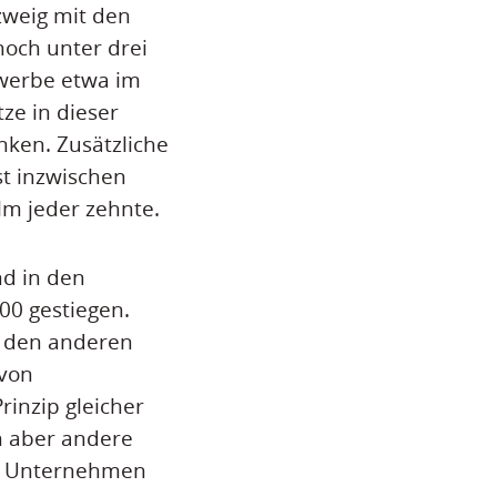
zweig mit den
och unter drei
ewerbe etwa im
tze in dieser
ken. Zusätzliche
st inzwischen
Ulm jeder zehnte.
nd in den
00 gestiegen.
u den anderen
 von
rinzip gleicher
nn aber andere
en Unternehmen