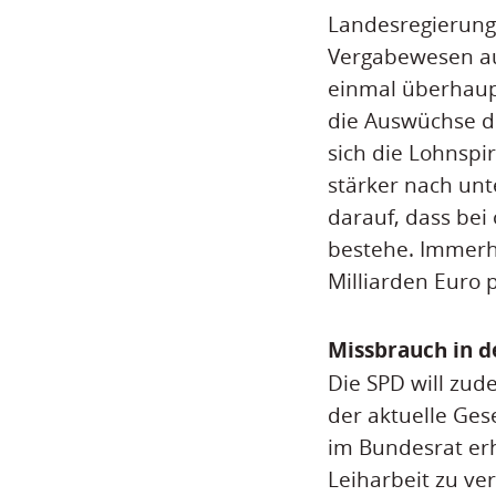
Landesregierung
Vergabewesen auf
einmal überhaupt
die Auswüchse de
sich die Lohnspi
stärker nach unt
darauf, dass bei
bestehe. Immerh
Milliarden Euro p
Missbrauch in d
Die SPD will zud
der aktuelle Ges
im Bundesrat er
Leiharbeit zu ve