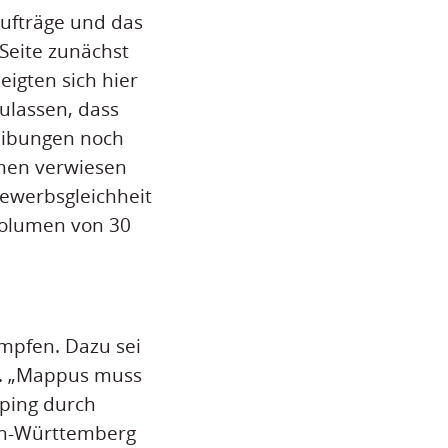
ufträge und das
Seite zunächst
eigten sich hier
zulassen, dass
reibungen noch
hmen verwiesen
bewerbsgleichheit
volumen von 30
ämpfen. Dazu sei
t. „Mappus muss
ping durch
den-Württemberg