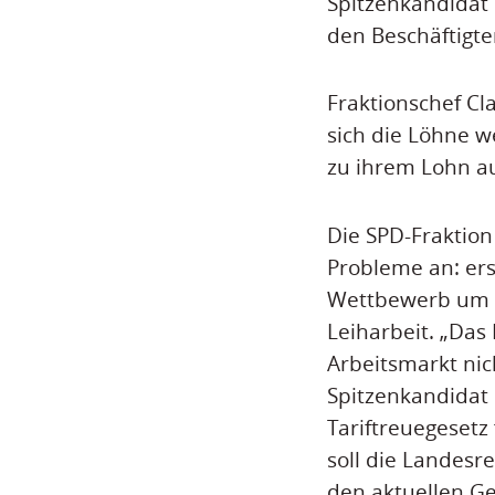
Spitzenkandidat
den Beschäftigt
Fraktionschef Cl
sich die Löhne 
zu ihrem Lohn au
Die SPD-Fraktion
Probleme an: er
Wettbewerb um ö
Leiharbeit. „Das
Arbeitsmarkt nic
Spitzenkandidat 
Tariftreuegesetz
soll die Landesr
den aktuellen G