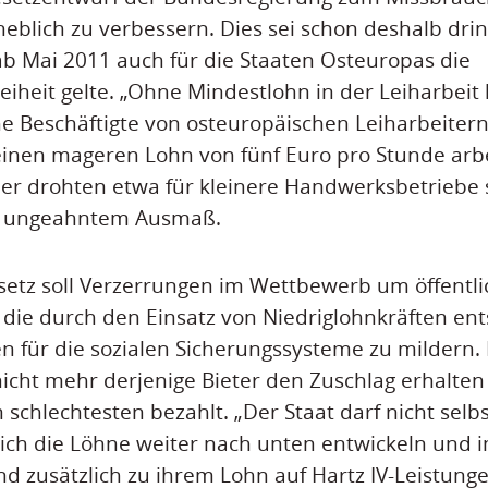
eblich zu verbessern. Dies sei schon deshalb dri
 ab Mai 2011 auch für die Staaten Osteuropas die
reiheit gelte. „Ohne Mindestlohn in der Leiharbei
e Beschäftigte von osteuropäischen Leiharbeitern
einen mageren Lohn von fünf Euro pro Stunde arb
ier drohten etwa für kleinere Handwerksbetrieb
ng ungeahntem Ausmaß.
setz soll Verzerrungen im Wettbewerb um öffentli
die durch den Einsatz von Niedriglohnkräften ents
n für die sozialen Sicherungssysteme zu mildern. 
nicht mehr derjenige Bieter den Zuschlag erhalten 
 schlechtesten bezahlt. „Der Staat darf nicht selb
sich die Löhne weiter nach unten entwickeln und
d zusätzlich zu ihrem Lohn auf Hartz IV-Leistun