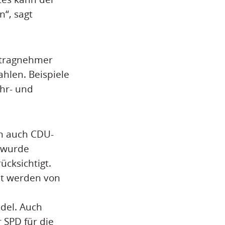
“, sagt
uftragnehmer
hlen. Beispiele
ahr- und
rn auch CDU-
 wurde
cksichtigt.
t werden von
del. Auch
 SPD für die