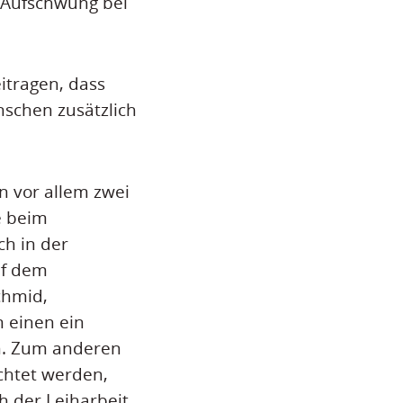
r Aufschwung bei
eitragen, dass
schen zusätzlich
n vor allem zwei
e beim
h in der
uf dem
chmid,
m einen ein
en. Zum anderen
chtet werden,
 der Leiharbeit