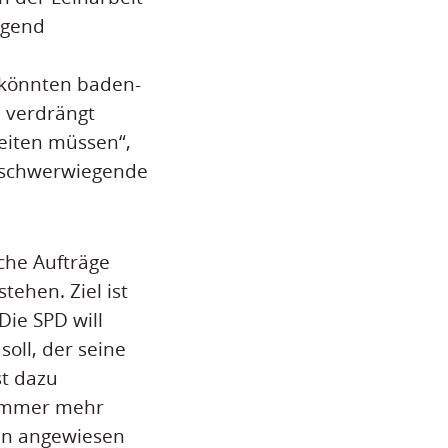
ngend
t könnten baden-
 verdrängt
eiten müssen“,
e schwerwiegende
che Aufträge
tehen. Ziel ist
Die SPD will
soll, der seine
st dazu
 immer mehr
gen angewiesen