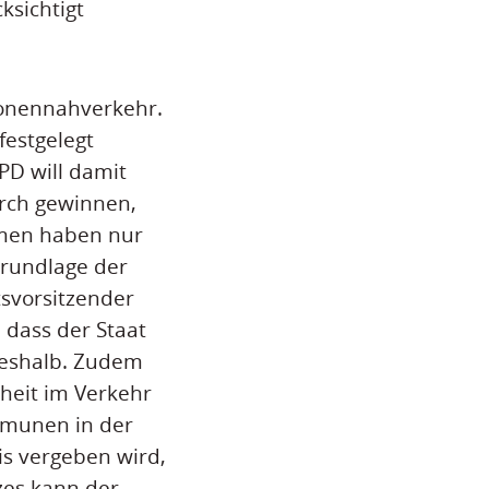
sichtigt
sonennahverkehr.
festgelegt
PD will damit
rch gewinnen,
hmen haben nur
Grundlage der
tsvorsitzender
 dass der Staat
deshalb. Zudem
rheit im Verkehr
mmunen in der
s vergeben wird,
zes kann der