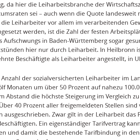
g, da hier die Leiharbeitsbranche der Wirtschafts
umsraten sei – auch wenn die Quote landesweit n
a die Leiharbeiter vor allem im verarbeitenden G
gesetzt werden, ist die Zahl der festen Arbeitsplä
es Aufschwungs in Baden-Württemberg sogar gesun
tstünden hier nur durch Leiharbeit. In Heilbronn i
hnte Beschäftigte als Leiharbeiter angestellt, in 
e Anzahl der sozialversicherten Leiharbeiter im La
lf Monaten um über 50 Prozent auf nahezu 100.0
em Abstand die höchste Steigerung im Vergleich z
ber 40 Prozent aller freigemeldeten Stellen sind
 ausgeschrieben. Zwar gilt in der Leiharbeit das P
Beschäftigten. Ein eigenständiger Tarifvertrag ka
fen und damit die bestehende Tarifbindung in d