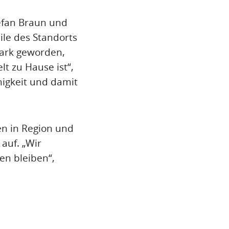
efan Braun und
eile des Standorts
tark geworden,
lt zu Hause ist“,
igkeit und damit
hen in Region und
auf. „Wir
en bleiben“,