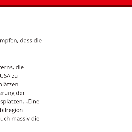
ämpfen, dass die
erns, die
 USA zu
plätzen
erung der
splätzen. „Eine
bilregion
auch massiv die