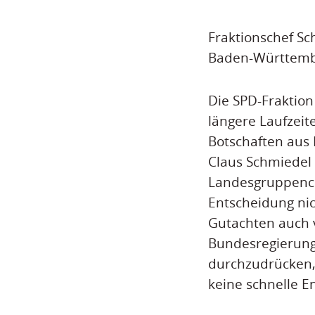
Fraktionschef Sc
Baden-Württembe
Die SPD-Fraktio
längere Laufzeit
Botschaften aus 
Claus Schmiedel 
Landesgruppench
Entscheidung nic
Gutachten auch v
Bundesregierung
durchzudrücken,
keine schnelle E