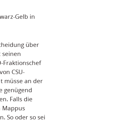
hwarz-Gelb in
scheidung über
t seinen
D-Fraktionschef
 von CSU-
at müsse an der
be genügend
n. Falls die
on Mappus
. So oder so sei