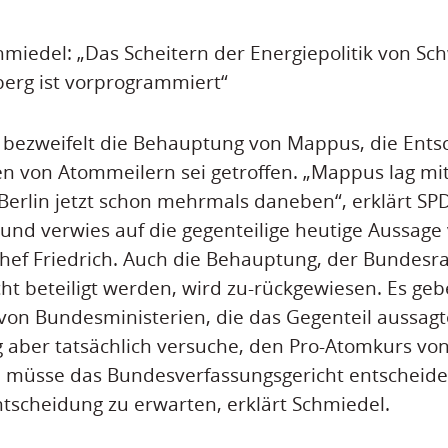
hmiedel: „Das Scheitern der Energiepolitik von Sc
rg ist vorprogrammiert“
n bezweifelt die Behauptung von Mappus, die Ent
en von Atommeilern sei getroffen. „Mappus lag mi
Berlin jetzt schon mehrmals daneben“, erklärt SP
und verwies auf die gegenteilige heutige Aussage
ef Friedrich. Auch die Behauptung, der Bundesr
ht beteiligt werden, wird zu-rückgewiesen. Es ge
on Bundesministerien, die das Gegenteil aussagte
 aber tatsächlich versuche, den Pro-Atomkurs v
 müsse das Bundesverfassungsgericht entscheiden
ntscheidung zu erwarten, erklärt Schmiedel.