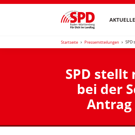
AKTUELLE
SPD s
Startseite
Pressemitteilungen
SPD stellt
bei der S
Antrag