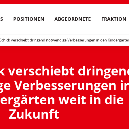
S
POSITIONEN
ABGEORDNETE
FRAKTION
Schick verschiebt dringend notwendige Verbesserungen in den Kindergärten
k verschiebt dringen
e Verbesserungen i
ergärten weit in die
Zukunft