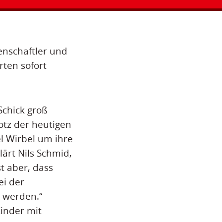
enschaftler und
ten sofort
Schick groß
otz der heutigen
l Wirbel um ihre
ärt Nils Schmid,
t aber, dass
ei der
n werden.“
Kinder mit