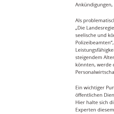
Ankündigungen, b
Als problematisc
„Die Landesregie
seelische und kö
Polizeibeamten“,
Leistungsfähigke
steigendem Alte
könnten, werde d
Personalwirtscha
Ein wichtiger Pu
öffentlichen Die
Hier halte sich d
Experten diese