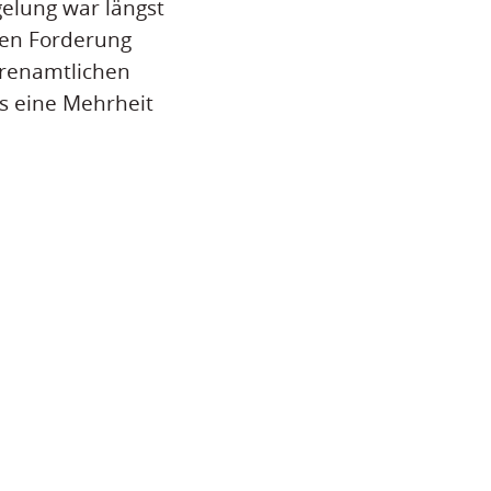
elung war längst
igen Forderung
hrenamtlichen
ts eine Mehrheit