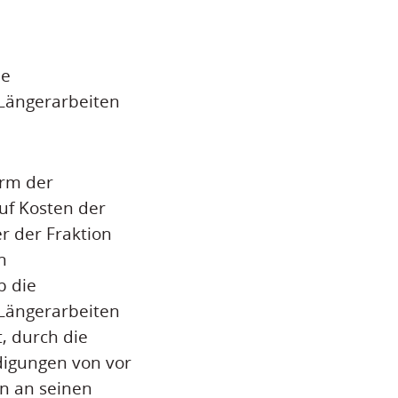
ie
 Längerarbeiten
orm der
auf Kosten der
r der Fraktion
n
b die
 Längerarbeiten
, durch die
digungen von vor
en an seinen