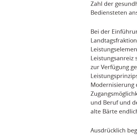
Zahl der gesund
Bediensteten anst
Bei der Einführu
Landtagsfraktio
Leistungselement
Leistungsanreiz 
zur Verfügung ges
Leistungsprinzips
Modernisierung d
Zugangsmöglichke
und Beruf und d
alte Bärte endlic
Ausdrücklich beg