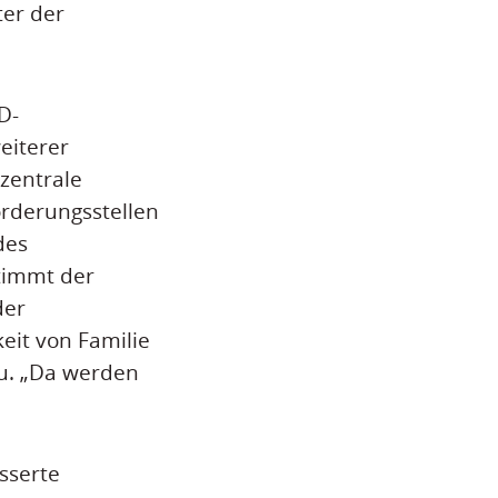
ter der
D-
eiterer
zentrale
örderungsstellen
des
stimmt der
der
eit von Familie
u. „Da werden
sserte