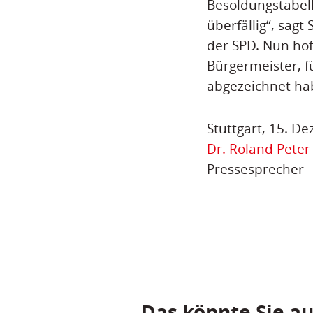
Besoldungstabell
überfällig“, sagt
der SPD. Nun hof
Bürgermeister, f
abgezeichnet ha
Stuttgart, 15. D
Dr. Roland Peter
Pressesprecher
Das könnte Sie au