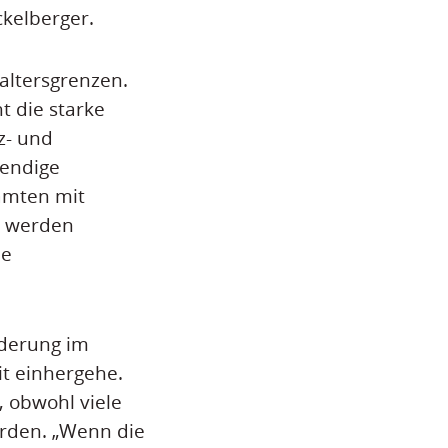
ckelberger.
altersgrenzen.
t die starke
z- und
wendige
eamten mit
t werden
he
rderung im
it einhergehe.
, obwohl viele
rden. „Wenn die