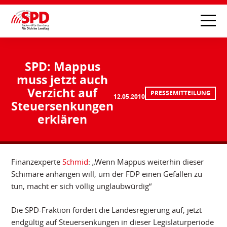
SPD: Mappus
muss jetzt auch
Verzicht auf
PRESSEMITTEILUNG
12.05.2010
Steuersenkungen
erklären
Finanzexperte
Schmid
: „Wenn Mappus weiterhin dieser
Schimäre anhängen will, um der FDP einen Gefallen zu
tun, macht er sich völlig unglaubwürdig“
Die SPD-Fraktion fordert die Landesregierung auf, jetzt
endgültig auf Steuersenkungen in dieser Legislaturperiode