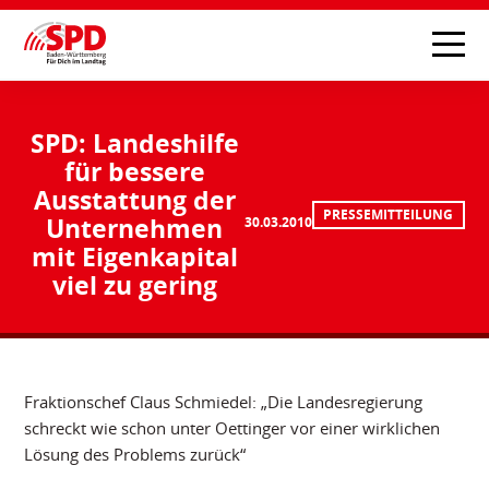
SPD: Landeshilfe
für bessere
Ausstattung der
PRESSEMITTEILUNG
Unternehmen
30.03.2010
mit Eigenkapital
viel zu gering
Fraktionschef Claus Schmiedel: „Die Landesregierung
schreckt wie schon unter Oettinger vor einer wirklichen
Lösung des Problems zurück“