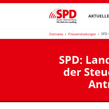
AKTUELLE
SPD: 
Startseite
Pressemitteilungen
SPD: Land
der Steu
Ant