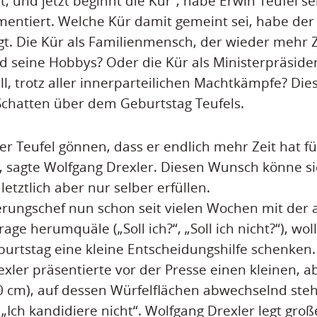
ht, und jetzt beginnt die Kür“, habe Erwin Teufel s
entiert. Welche Kür damit gemeint sei, habe der
agt. Die Kür als Familienmensch, der wieder mehr Z
d seine Hobbys? Oder die Kür als Ministerpräsiden
l, trotz aller innerparteilichen Machtkämpfe? Diese
Schatten über dem Geburtstag Teufels.
er Teufel gönnen, dass er endlich mehr Zeit hat fü
ei, sagte Wolfgang Drexler. Diesen Wunsch könne s
etztlich aber nur selber erfüllen.
erungschef nun schon seit vielen Wochen mit der a
ge herumquäle („Soll ich?“, „Soll ich nicht?“), wol
urtstag eine kleine Entscheidungshilfe schenken.
exler präsentierte vor der Presse einen kleinen, a
 cm), auf dessen Würfelflächen abwechselnd steht
 „Ich kandidiere nicht“. Wolfgang Drexler legt gro