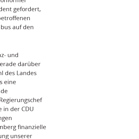
dent gefordert,
etroffenen
abus auf den
nz- und
Gerade darüber
l des Landes
s eine
nde
 Regierungschef
e in der CDU
ngen
berg finanzielle
dung unserer