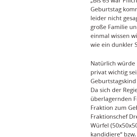
„Bis 65 war Pflic
Geburtstag komm
leider nicht ges
große Familie un
einmal wissen wil
wie ein dunkler 
Natürlich würde 
privat wichtig s
Geburtstagskind l
Da sich der Regi
überlagernden Fra
Fraktion zum Geb
Fraktionschef Dr
Würfel (50x50x50
kandidiere“ bzw.