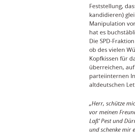
Feststellung, da
kandidieren) gle
Manipulation vo
hat es buchstäbl
Die SPD-Fraktion 
ob des vielen Wü
Kopfkissen für d
überreichen, au
parteiinternen I
altdeutschen Let
„Herr, schütze mi
vor meinen Freun
Laß’ Pest und Dü
und schenke mir e