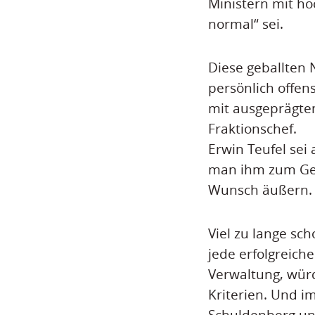
Ministern mit h
normal“ sei.
Diese geballten 
persönlich offens
mit ausgeprägtem
Fraktionschef.
Erwin Teufel sei 
man ihm zum Geb
Wunsch äußern.
Viel zu lange s
jede erfolgreich
Verwaltung, wür
Kriterien. Und i
Schuldenberg und