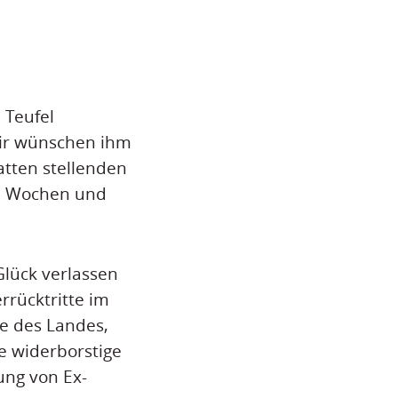
 Teufel
 wir wünschen ihm
atten stellenden
en Wochen und
Glück verlassen
rrücktritte im
e des Landes,
e widerborstige
gung von Ex-