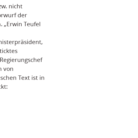
w. nicht
orwurf der
 „Erwin Teufel
nisterpräsident,
ticktes
 Regierungschef
h von
schen Text ist in
kt: