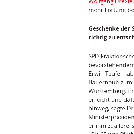
Wolfgang Drexle
mehr Fortune be
Geschenke der S
richtig zu entsc
SPD-Fraktionsch
bevorstehendem 6
Erwin Teufel hab
Bauernbub zum 
Württemberg. Erw
erreicht und da
hinweg, sagte Dr
Ministerpräsiden
er ihm zuallerer