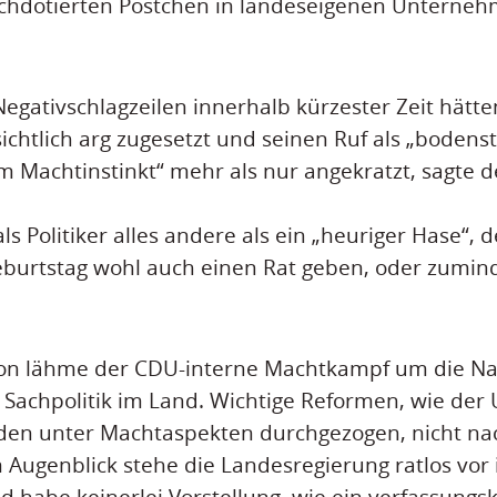
ochdotierten Pöstchen in landeseigenen Unterne
Negativschlagzeilen innerhalb kürzester Zeit hätte
ichtlich arg zugesetzt und seinen Ruf als „bodenst
 Machtinstinkt“ mehr als nur angekratzt, sagte d
als Politiker alles andere als ein „heuriger Hase“, 
urtstag wohl auch einen Rat geben, oder zumind
chon lähme der CDU-interne Machtkampf um die Na
e Sachpolitik im Land. Wichtige Reformen, wie de
den unter Machtaspekten durchgezogen, nicht nac
m Augenblick stehe die Landesregierung ratlos vor
 habe keinerlei Vorstellung, wie ein verfassung