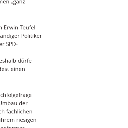
hmen „ganz
n Erwin Teufel
ändiger Politiker
er SPD-
deshalb dürfe
est einen
chfolgefrage
r Umbau der
h fachlichen
 ihrem riesigen
skonformer