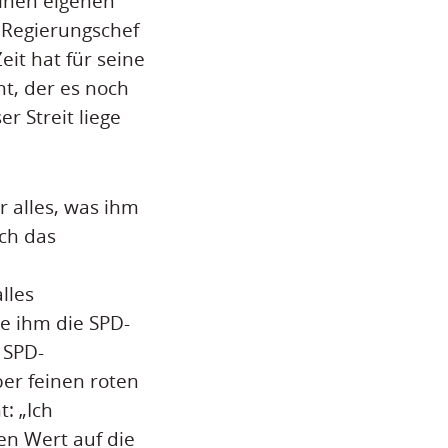
einen eigenen
 Regierungschef
eit hat für seine
t, der es noch
r Streit liege
r alles, was ihm
ich das
lles
le ihm die SPD-
 SPD-
ber feinen roten
: „Ich
ßen Wert auf die