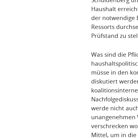
Haushalt erreich
der notwendige 
Ressorts durchs
Prüfstand zu stel
Was sind die Pfl
haushaltspolitis
müsse in den ko
diskutiert werden
koalitionsintern
Nachfolgediskuss
werde nicht auch
unangenehmen Wa
verschrecken wol
Mittel, um in di