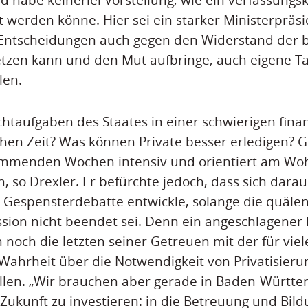
t werden könne. Hier sei ein starker Ministerpräsi
Entscheidungen auch gegen den Widerstand der b
etzen kann und den Mut aufbringe, auch eigene T
len.
ichtaufgaben des Staates in einer schwierigen fina
chen Zeit? Was können Private besser erledigen? 
mmenden Wochen intensiv und orientiert am Woh
, so Drexler. Er befürchte jedoch, dass sich darau
e Gespensterdebatte entwickle, solange die quäle
sion nicht beendet sei. Denn ein angeschlagener
 noch die letzten seiner Getreuen mit der für viel
hrheit über die Notwendigkeit von Privatisieru
len. „Wir brauchen aber gerade in Baden-Württem
e Zukunft zu investieren: in die Betreuung und Bil