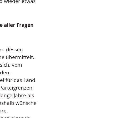
d wieder etwas
e aller Fragen
 zu dessen
e übermittelt.
 sich, vom
den-
el für das Land
Parteigrenzen
ange Jahre als
deshalb wünsche
hre.