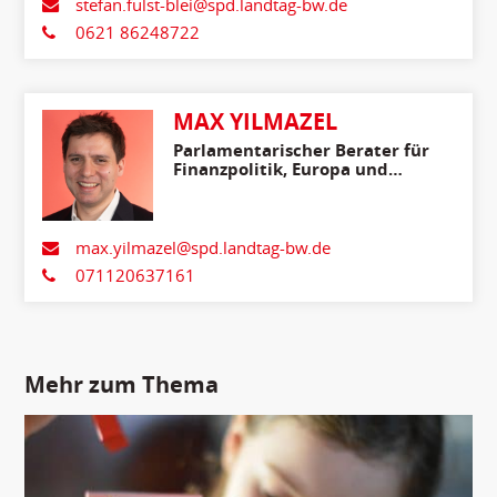
stefan.fulst-blei@spd.landtag-bw.de
0621 86248722
MAX YILMAZEL
Parlamentarischer Berater für
Finanzpolitik, Europa und
Internationales
max.yilmazel@spd.landtag-bw.de
071120637161
Mehr zum Thema