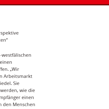
rspektive
ten“
-westfälischen
 einen
fen. „Wir
en Arbeitsmarkt
edel. Sie
 werden, wie die
-Empfänger einen
en den Menschen