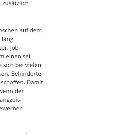
 zusätzlich
Menschen auf dem
 lang
er, Job-
m einen sei
 sich bei vielen
nken, Behinderten
uschaffen. Damit
 wenn der
angzeit-
Bewerber-