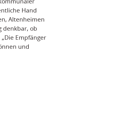
n kommunaler
entliche Hand
en, Altenheimen
g denkbar, ob
. „Die Empfänger
 können und