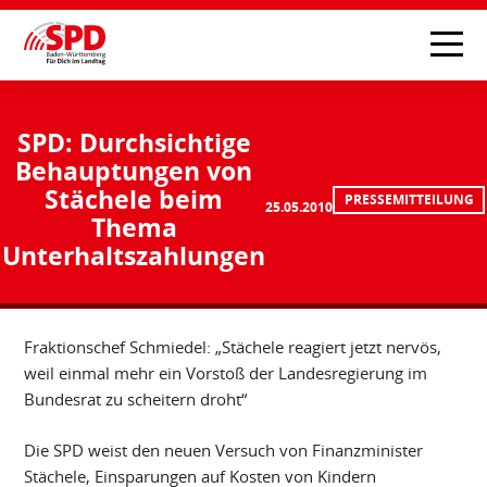
SPD: Durchsichtige
Behauptungen von
Stächele beim
PRESSEMITTEILUNG
25.05.2010
Thema
Unterhaltszahlungen
Fraktionschef Schmiedel: „Stächele reagiert jetzt nervös,
weil einmal mehr ein Vorstoß der Landesregierung im
Bundesrat zu scheitern droht“
Die SPD weist den neuen Versuch von Finanzminister
Stächele, Einsparungen auf Kosten von Kindern