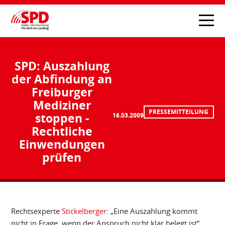
SPD: Auszahlung
der Abfindung an
Freiburger
Mediziner
PRESSEMITTEILUNG
stoppen -
16.03.2009
Rechtliche
Einwendungen
prüfen
Rechtsexperte
Stickelberger
: „Eine Auszahlung kommt
nicht in Frage, wenn der Anspruch nicht klar belegt ist“