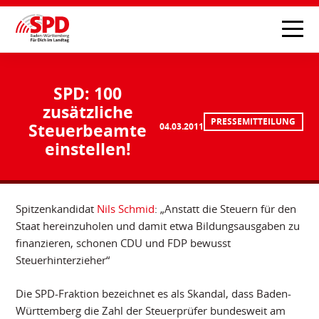
SPD: 100
zusätzliche
PRESSEMITTEILUNG
Steuerbeamte
04.03.2011
einstellen!
Spitzenkandidat
Nils Schmid
: „Anstatt die Steuern für den
Staat hereinzuholen und damit etwa Bildungsausgaben zu
finanzieren, schonen CDU und FDP bewusst
Steuerhinterzieher“
Die SPD-Fraktion bezeichnet es als Skandal, dass Baden-
Württemberg die Zahl der Steuerprüfer bundesweit am