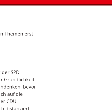
len Themen erst
 der SPD-
r Gründlichkeit
achdenken, bevor
uch auf die
ner CDU-
h distanziert