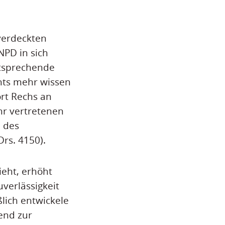
verdeckten
PD in sich
ntsprechende
hts mehr wissen
ort Rechs an
hr vertretenen
 des
rs. 4150).
ieht, erhöht
verlässigkeit
ßlich entwickele
end zur