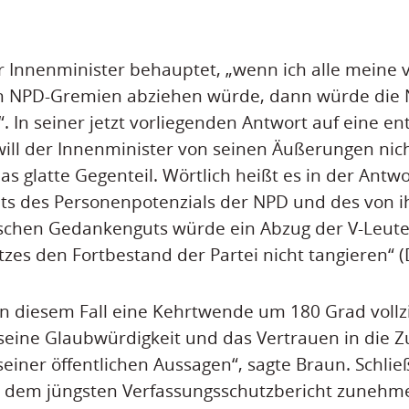
 Innenminister behauptet, „wenn ich alle meine 
en NPD-Gremien abziehen würde, dann würde die N
 In seiner jetzt vorliegenden Antwort auf eine e
ill der Innenminister von seinen Äußerungen nic
s glatte Gegenteil. Wörtlich heißt es in der Antw
ts des Personenpotenzials der NPD und des von i
ischen Gedankenguts würde ein Abzug der V-Leute
zes den Fortbestand der Partei nicht tangieren“ (D
n diesem Fall eine Kehrtwende um 180 Grad vollz
seine Glaubwürdigkeit und das Vertrauen in die Zu
seiner öffentlichen Aussagen“, sagte Braun. Schlie
ut dem jüngsten Verfassungsschutzbericht zunehm