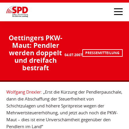
Oettingers PKW-
Maut: Pendler
werden doppelt
PRESSEMITTEILUNG
04.07.2007
und dreifach
bestraft
Wolfgang Drexler
: „Erst die Kürzung der Pendlerpauschale,
dann die Abschaffung der Steuerfreiheit von
Schichtzulagen und höhere Spritpreise wegen der
Mehrwertsteuererhöhung, und jetzt auch noch die PKW-
Maut – dies ist eine Unverschämtheit gegenüber den
Pendlern im Land“