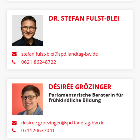
DR. STEFAN FULST-BLEI
stefan.fulst-blei@spd.landtag-bw.de
0621 86248722
DÉSIRÉE GRÖZINGER
Parlamentarische Beraterin für
frühkindliche Bildung
desiree.groezinger@spd.landtag-bw.de
071120637041