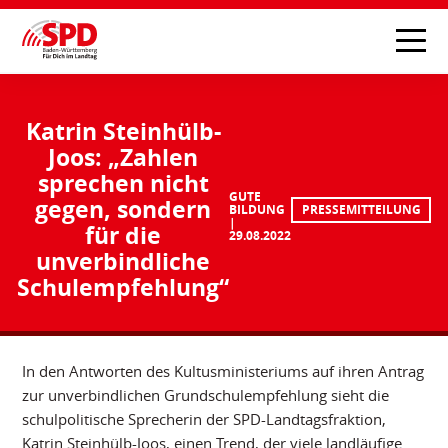
Katrin Steinhülb-
Joos: „Zahlen
sprechen nicht
GUTE
gegen, sondern
BILDUNG
PRESSEMITTEILUNG
für die
29.08.2022
unverbindliche
Schulempfehlung“
In den Antworten des Kultusministeriums auf ihren Antrag
zur unverbindlichen Grundschulempfehlung sieht die
schulpolitische Sprecherin der SPD-Landtagsfraktion,
Katrin Steinhülb-Joos, einen Trend, der viele landläufige