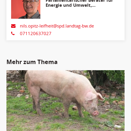
Parlamentarischer Berater für
Energie und Umwelt,
Ländlicher Raum,
Verbraucherschutz
nils.opitz-leifheit@spd.landtag-bw.de
071120637027
Mehr zum Thema