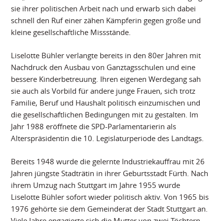
sie ihrer politischen Arbeit nach und erwarb sich dabei
schnell den Ruf einer zähen Kämpferin gegen große und
kleine gesellschaftliche Missstände.
Liselotte Bühler verlangte bereits in den 80er Jahren mit
Nachdruck den Ausbau von Ganztagsschulen und eine
bessere Kinderbetreuung. Ihren eigenen Werdegang sah
sie auch als Vorbild für andere junge Frauen, sich trotz
Familie, Beruf und Haushalt politisch einzumischen und
die gesellschaftlichen Bedingungen mit zu gestalten. Im
Jahr 1988 eröffnete die SPD-Parlamentarierin als
Alterspräsidentin die 10. Legislaturperiode des Landtags.
Bereits 1948 wurde die gelernte Industriekauffrau mit 26
Jahren jüngste Stadträtin in ihrer Geburtsstadt Fürth. Nach
ihrem Umzug nach Stuttgart im Jahre 1955 wurde
Liselotte Bühler sofort wieder politisch aktiv. Von 1965 bis
1976 gehörte sie dem Gemeinderat der Stadt Stuttgart an.
Viele Jahre engagierte sich die Mutter von zwei Töchtern