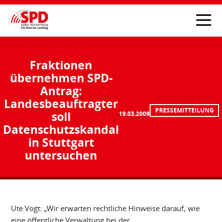
Fraktionen
übernehmen SPD-
Antrag:
Landesbeauftragter
PRESSEMITTEILUNG
soll
19.03.2009
Datenschutzskandal
in Stuttgart
untersuchen
Ute Vogt: „Wir erwarten rechtliche Hinweise darauf, wie
eine öffentliche Verwaltung bei der