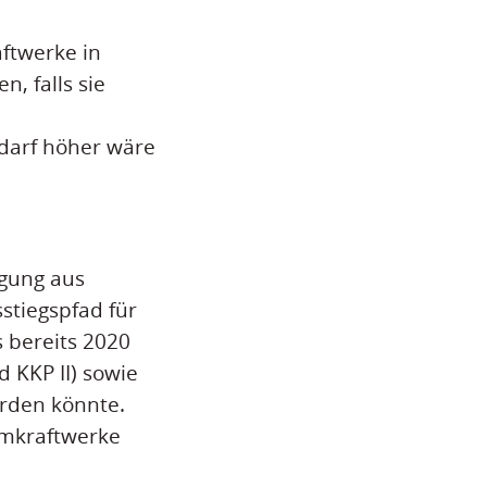
aftwerke in
, falls sie
edarf höher wäre
rgung aus
stiegspfad für
 bereits 2020
d KKP II) sowie
rden könnte.
omkraftwerke