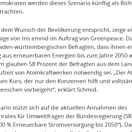
emokraten werden dieses Szenario künftig als Rich
etrachten.
 dem Wunsch der Bevölkerung entspricht, zeige e
age von tns emnid im Auftrag von Greenpeace. D
aden-württembergischen Befragten, dass ihnen ei
 aus erneuerbaren Energien bis zum Jahre 2050 w
em glauben 58 Prozent der Befragten aus dem Lan
ufzeit von Atomkraftwerken notwendig sei. „Der 
en Kurs, der nur den Konzernen hilft und vollstä
nschen vorbeigeht“, erklärt Schmid.
ario stützt sich auf die aktuellen Annahmen des
nrates für Umweltfragen der Bundesregierung (S
100 % Erneuerbare Stromversorgung bis 2050“). D