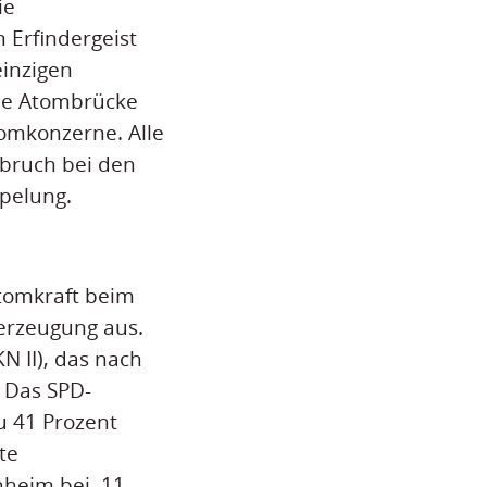
ie
 Erfindergeist
einzigen
ene Atombrücke
tomkonzerne. Alle
nbruch bei den
ppelung.
tomkraft beim
merzeugung aus.
N II), das nach
 Das SPD-
u 41 Prozent
te
nheim bei, 11