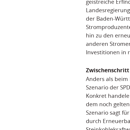
geistreiche Erfi
Landesregierung 
der Baden-Württe
Stromproduzente
hin zu den erneu
anderen Stromerz
Investitionen in
Zwischenschritt
Anders als beim
Szenario der SPD
Konkret handele 
dem noch gelten
Szenario sagt fü
durch Erneuerbare
Steinkohlekraft