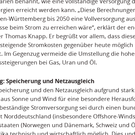
rien benannt, wie eine vollständige Versorgung 
rgien erreicht werden kann. „Diese Berechnungen 
en-Württemberg bis 2050 eine Vollversorgung aus
e beim Strom zu erreichen wäre“, erklärt der ene
r Thomas Knapp. Er begrüßt vor allem, dass dies
steigende Stromkosten gegenüber heute möglich s
t. Im Gegenzug vermeide die Umstellung die hohe
steigerungen bei Gas, Uran und Öl.
: Speicherung und Netzausgleich
Speicherung und den Netzausgleich aufgrund star
aus Sonne und Wind für eine besondere Herausf
d beständige Stromversorgung sei durch einen bu
it Norddeutschland (insbesondere Offshore-Wind
staaten (Norwegen und Dänemark, Schweiz und Ös
ika technisch und wirtschaftlich möglich. Dies u