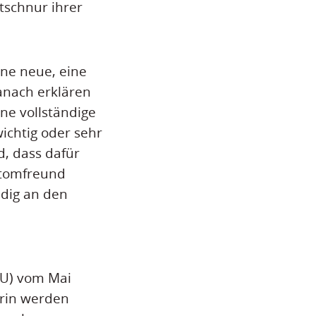
tschnur ihrer
ine neue, eine
anach erklären
ne vollständige
ichtig oder sehr
d, dass dafür
Atomfreund
ndig an den
RU) vom Mai
arin werden