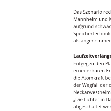
Das Szenario rec
Mannheim und Kar
aufgrund schwäc
Speichertechnolo
als angenommen. 
Laufzeitverlän
Entgegen den Pl
erneuerbaren En
die Atomkraft be
der Wegfall der d
Neckarwestheim 
„Die Lichter in
abgeschaltet wer