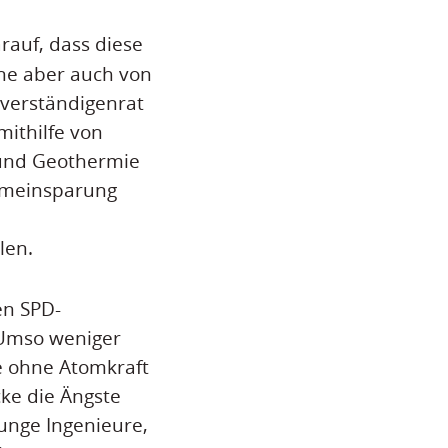
rauf, dass diese
ne aber auch von
hverständigenrat
ithilfe von
 und Geothermie
romeinsparung
len.
en SPD-
 Umso weniger
e ohne Atomkraft
ke die Ängste
unge Ingenieure,