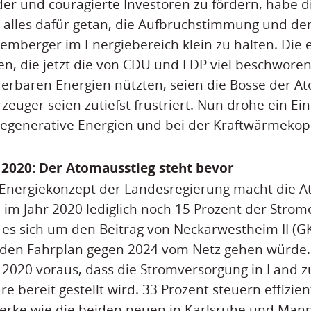
nder und couragierte Investoren zu fördern, habe d
alles dafür getan, die Aufbruchstimmung und den
mberger im Energiebereich klein zu halten. Die 
n, die jetzt die von CDU und FDP viel beschwor
erbaren Energien nützten, seien die Bosse der A
euger seien zutiefst frustriert. Nun drohe ein Ei
 regenerative Energien und bei der Kraftwärmeko
 2020: Der Atomausstieg steht bevor
 Energiekonzept der Landesregierung macht die A
 im Jahr 2020 lediglich noch 15 Prozent der Stro
es sich um den Beitrag von Neckarwestheim II (GK
den Fahrplan gegen 2024 vom Netz gehen würde.
r 2020 voraus, dass die Stromversorgung in Land z
 bereit gestellt wird. 33 Prozent steuern effizien
werke wie die beiden neuen in Karlsruhe und Man