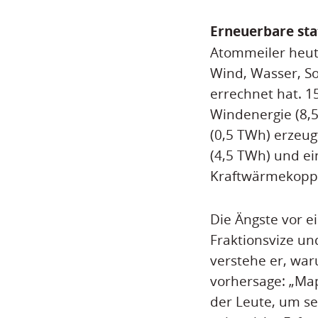
Erneuerbare st
Atommeiler heute
Wind, Wasser, S
errechnet hat. 1
Windenergie (8,5
(0,5 TWh) erzeug
(4,5 TWh) und e
Kraftwärmekoppl
Die Ängste vor e
Fraktionsvize u
verstehe er, wa
vorhersage: „Map
der Leute, um se