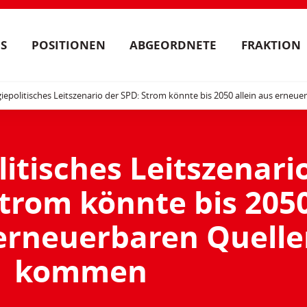
S
POSITIONEN
ABGEORDNETE
FRAKTION
iepolitisches Leitszenario der SPD: Strom könnte bis 2050 allein aus erne
itisches Leitszenari
Strom könnte bis 205
 erneuerbaren Quell
kommen