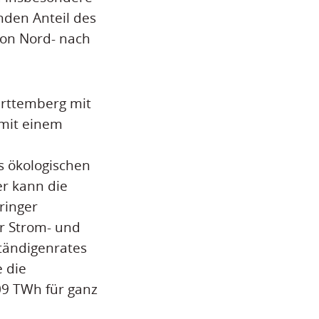
nden Anteil des
von Nord- nach
ürttemberg mit
mit einem
s ökologischen
r kann die
ringer
er Strom- und
tändigenrates
e die
09 TWh für ganz