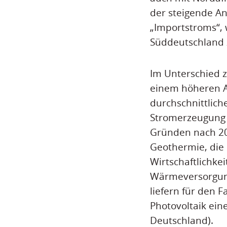
der steigende An
„Importstroms“,
Süddeutschland 
Im Unterschied z
einem höheren A
durchschnittlich
Stromerzeugung a
Gründen nach 20
Geothermie, die
Wirtschaftlichke
Wärmeversorgung
liefern für den 
Photovoltaik ei
Deutschland).