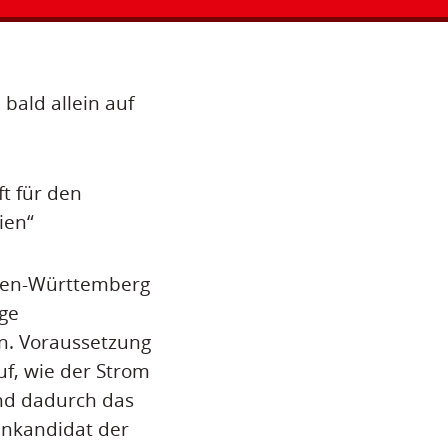
bald allein auf
t für den
ien“
Baden-Württemberg
ige
n. Voraussetzung
uf, wie der Strom
nd dadurch das
zenkandidat der