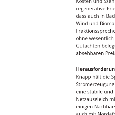
Kosten und Szena
regenerative Ene
dass auch in Bad
Wind und Biomass
Fraktionsspreche
ohne wesentlich 
Gutachten beleg
absehbaren Preis
Herausforderung
Knapp hält die 
Stromerzeugung 
eine stabile un
Netzausgleich m
einigen Nachbar
auch mit Nordafr