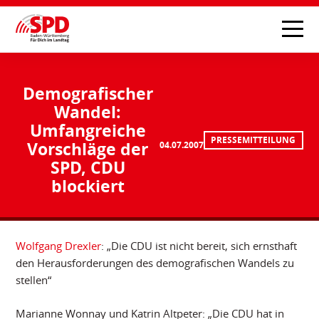
Demografischer
Wandel:
Umfangreiche
PRESSEMITTEILUNG
Vorschläge der
04.07.2007
SPD, CDU
blockiert
Wolfgang Drexler
: „Die CDU ist nicht bereit, sich ernsthaft
den Herausforderungen des demografischen Wandels zu
stellen“
Marianne Wonnay und Katrin Altpeter: „Die CDU hat in