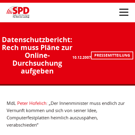
Datenschutzbericht:
Rech muss Pläne zur
Online-
PRESSEMITTEILUNG
10.12.2007
Durchsuchung
aufgeben
MdL
Peter Hofelich
: „Der Innenminister muss endlich zur
Vernunft kommen und sich von seiner Idee,
Computerfestplatten heimlich auszuspähen,
verabschieden“