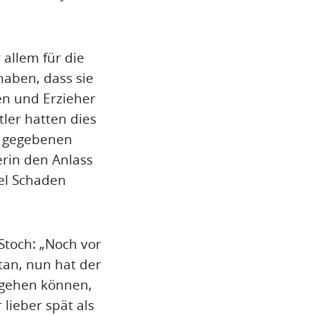
 allem für die
haben, dass sie
en und Erzieher
ler hatten dies
g gegebenen
rin den Anlass
iel Schaden
toch: „Noch vor
an, nun hat der
r gehen können,
lieber spät als