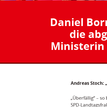
Daniel Bor
die ab
Ministerin
Andreas Stoch: 
„Überfällig“ – so
SPD-Landtagsfrak