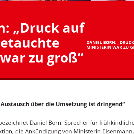
n: „Druck auf
getauchte
DANIEL BORN: „DRUCK
MINISTERIN WAR ZU G
 war zu groß“
„Austausch über die Umsetzung ist dringend“
 bezeichnet Daniel Born, Sprecher für frühkindlich
tion, die Ankündigung von Ministerin Eisenmann, 