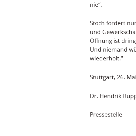
nie“.
Stoch fordert nu
und Gewerkschaf
Öffnung ist drin
Und niemand wün
wiederholt.“
Stuttgart, 26. Ma
Dr. Hendrik Rup
Pressestelle