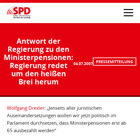
Antwort der
Regierung zu den
Ministerpensionen:
PRESSEMITTEILUNG
Regierung redet
04.07.2007
um den heißen
Brei herum
Wolfgang Drexler
: „Jenseits aller juristischen
Auseinandersetzungen wollen wir jetzt politisch im
Parlament durchsetzen, dass Ministerpensionen erst ab
65 ausbezahlt werden“