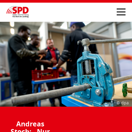
© dpa
Andreas
Stoch: „Nur