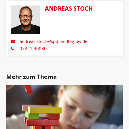
ANDREAS STOCH
andreas.stoch@spd.landtag-bw.de
07321 40080
Mehr zum Thema