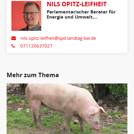
NILS OPITZ-LEIFHEIT
Parlamentarischer Berater für
Energie und Umwelt,
Ländlicher Raum,
Verbraucherschutz
nils.opitz-leifheit@spd.landtag-bw.de
071120637027
Mehr zum Thema