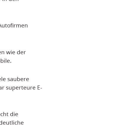
 Autofirmen
en wie der
bile.
ele saubere
ar superteure E-
cht die
deutliche