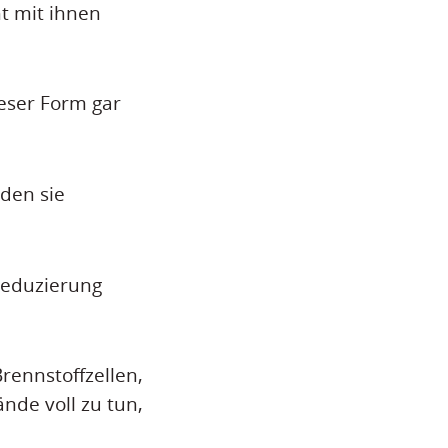
t mit ihnen
eser Form gar
den sie
 Reduzierung
rennstoffzellen,
nde voll zu tun,