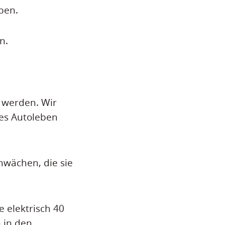
ben.
n.
 werden. Wir
tes Autoleben
chwächen, die sie
e elektrisch 40
 in den