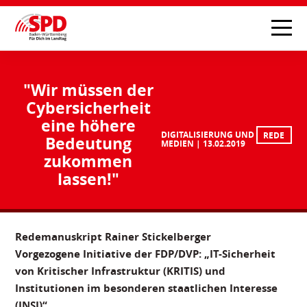
"Wir müssen der
Cybersicherheit
eine höhere
DIGITALISIERUNG UND
REDE
Bedeutung
MEDIEN
13.02.2019
zukommen
lassen!"
Redemanuskript Rainer Stickelberger
Vorgezogene Initiative der FDP/DVP: „IT-Sicherheit
von Kritischer Infrastruktur (KRITIS) und
Institutionen im besonderen staatlichen Interesse
(INSI)“