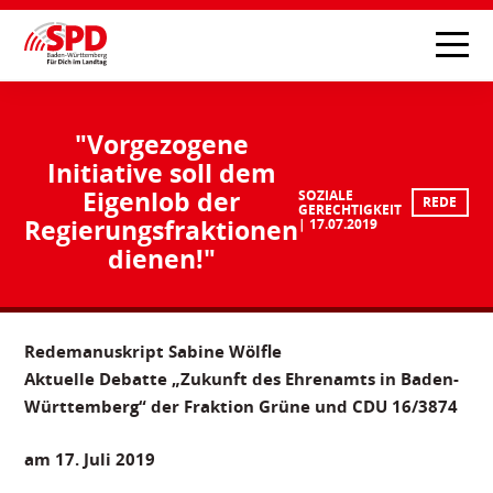
"Vorgezogene
Initiative soll dem
Eigenlob der
SOZIALE
REDE
GERECHTIGKEIT
Regierungsfraktionen
17.07.2019
dienen!"
Redemanuskript Sabine Wölfle
Aktuelle Debatte „Zukunft des Ehrenamts in Baden-
Württemberg“ der Fraktion Grüne und CDU 16/3874
am 17. Juli 2019