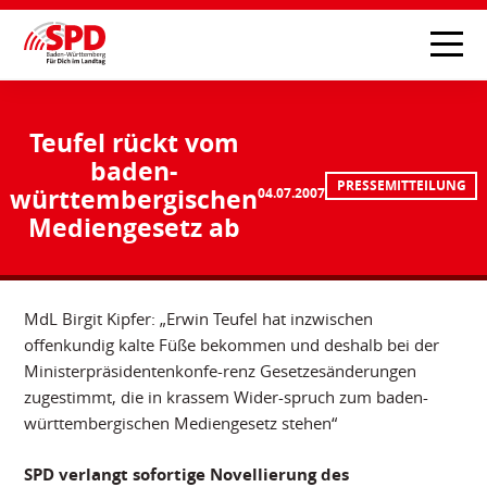
Teufel rückt vom
baden-
PRESSEMITTEILUNG
württembergischen
04.07.2007
Mediengesetz ab
MdL Birgit Kipfer: „Erwin Teufel hat inzwischen
offenkundig kalte Füße bekommen und deshalb bei der
Ministerpräsidentenkonfe-renz Gesetzesänderungen
zugestimmt, die in krassem Wider-spruch zum baden-
württembergischen Mediengesetz stehen“
SPD verlangt sofortige Novellierung des