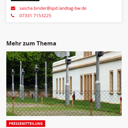
sascha.binder@spd.landtag-bw.de
07331 7153225
Mehr zum Thema
PRESSEMITTEILUNG