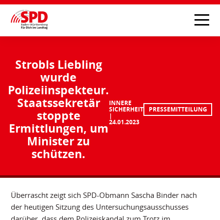
Strobls Liebling
wurde
Polizeiinspekteur.
Staatssekretär
INNERE
SICHERHEIT
PRESSEMITTEILUNG
stoppte
24.01.2023
Ermittlungen, um
Minister zu
schützen.
Überrascht zeigt sich SPD-Obmann Sascha Binder nach
der heutigen Sitzung des Untersuchungsausschusses
darüber, dass dem Polizeiskandal zum Trotz im