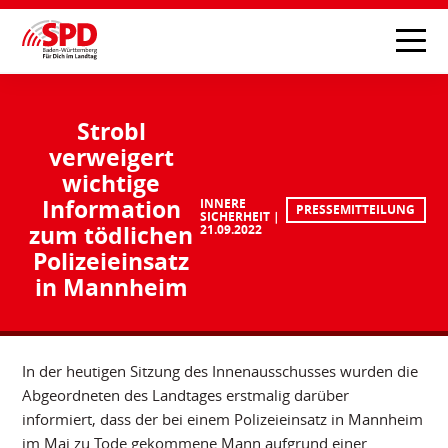
Strobl
verweigert
wichtige
Information
INNERE
PRESSEMITTEILUNG
SICHERHEIT
zum tödlichen
21.09.2022
Polizeieinsatz
in Mannheim
In der heutigen Sitzung des Innenausschusses wurden die
Abgeordneten des Landtages erstmalig darüber
informiert, dass der bei einem Polizeieinsatz in Mannheim
im Mai zu Tode gekommene Mann aufgrund einer