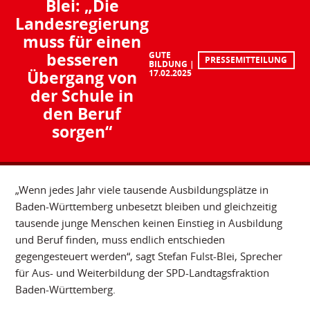
Blei: „Die
Landesregierung
muss für einen
besseren
GUTE
PRESSEMITTEILUNG
BILDUNG
Übergang von
17.02.2025
der Schule in
den Beruf
sorgen“
„Wenn jedes Jahr viele tausende Ausbildungsplätze in
Baden-Württemberg unbesetzt bleiben und gleichzeitig
tausende junge Menschen keinen Einstieg in Ausbildung
und Beruf finden, muss endlich entschieden
gegengesteuert werden“, sagt Stefan Fulst-Blei, Sprecher
für Aus- und Weiterbildung der SPD-Landtagsfraktion
Baden-Württemberg.