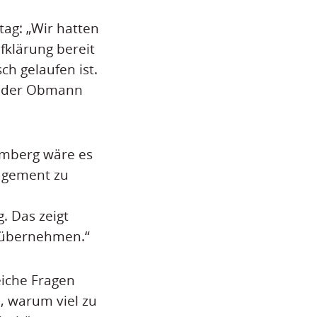
ag: „Wir hatten
fklärung bereit
ch gelaufen ist.
so der Obmann
emberg wäre es
agement zu
. Das zeigt
r übernehmen.“
eiche Fragen
n, warum viel zu