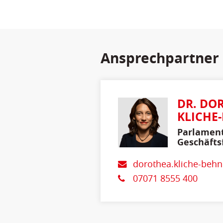
Ansprechpartner
DR. DO
KLICHE
Parlament
Geschäfts
Stellvert
Fraktions
dorothea.kliche-behnk
07071 8555 400