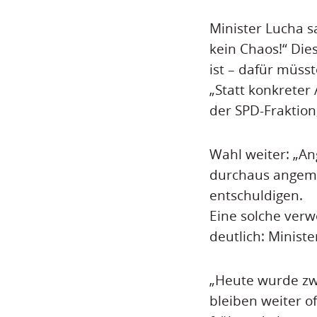
Minister Lucha s
kein Chaos!“ Die
ist – dafür müsst
„Statt konkreter
der SPD-Fraktion
Wahl weiter: „A
durchaus angeme
entschuldigen.
Eine solche verw
deutlich: Minist
„Heute wurde zwa
bleiben weiter o