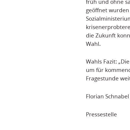
früh und ohne sa
geöffnet wurden
Sozialministeriu
krisenerprobtere
die Zukunft konnt
Wahl.
Wahls Fazit: „Di
um für kommende 
Fragestunde weit
Florian Schnabel
Pressestelle