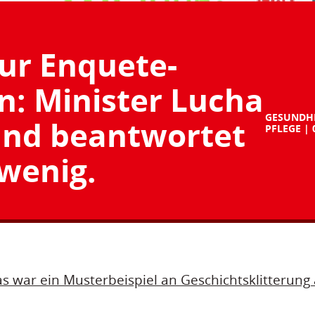
ur Enquete-
: Minister Lucha
GESUNDH
 und beantwortet
PFLEGE
wenig.
as war ein Musterbeispiel an Geschichtsklitterung 