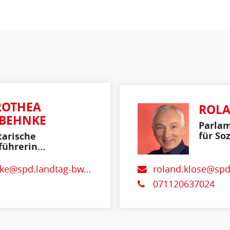
ROTHEA
ROLA
-BEHNKE
Parlam
für So
arische
Gesund
führerin
retende
vorsitzende
e@spd.landtag-bw.de
roland.klose@spd
071120637024