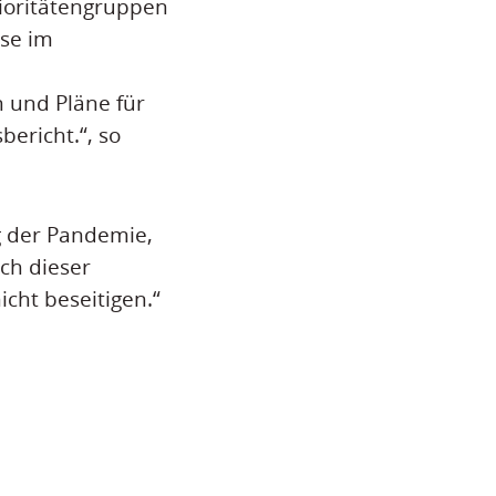
ioritätengruppen
se im
 und Pläne für
bericht.“, so
g der Pandemie,
ch dieser
cht beseitigen.“