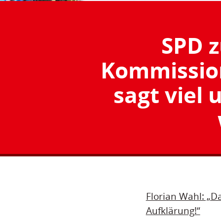
SPD z
Kommission
sagt viel
Florian Wahl: „D
Aufklärung!“