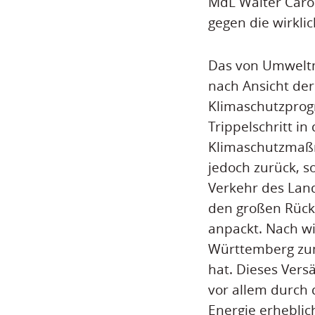
MdL Walter Carol
gegen die wirkl
Das von Umweltm
nach Ansicht der
Klimaschutzpro
Trippelschritt in
Klimaschutzmaßn
jedoch zurück, s
Verkehr des Land
den großen Rück
anpackt. Nach wi
Württemberg zum
hat. Dieses Vers
vor allem durch 
Energie erheblic