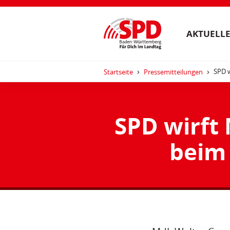
AKTUELLE
SPD w
Startseite
Pressemitteilungen
SPD wirft 
beim