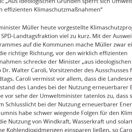
i: „Aus ideologischen Gründen sperrt sich Umwelt
ich effizienten Klimaschutzmaßnahmen“
inister Müller heute vorgestellte Klimaschutzpr
 SPD-Landtagsfraktion viel zu kurz. Mit der Auswe
grammes auf die Kommunen mache Müller zwar e
 die richtige Richtung, vor den wirklich effizienten
ahmen schrecke der Minister „aus ideologische
o Dr. Walter Caroli, Vorsitzender des Ausschusses
tags. Caroli vermisst vor allem, dass die Landesr
stand des Landes bei der Nutzung erneuerbarer 
e vor sehe der Umweltminister tatenlos zu, dass 
 Schlusslicht bei der Nutzung erneuerbarer Ener
äumnis habe schwer wiegende Folgen für den Klim
die Nutzung von Windkraft, Wasserkraft und sola
he Kohlendioxidmengen einsparen ließen, so Carol