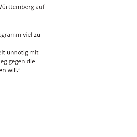
Württemberg auf
rogramm viel zu
t unnötig mit
ieg gegen die
n will.“