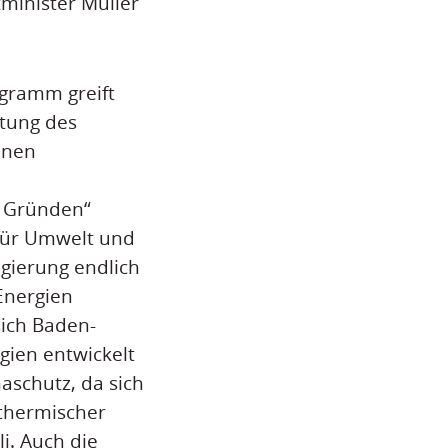
minister Müller
ogramm greift
itung des
inen
n Gründen“
 für Umwelt und
egierung endlich
Energien
sich Baden-
gien entwickelt
aschutz, da sich
rthermischer
i. Auch die