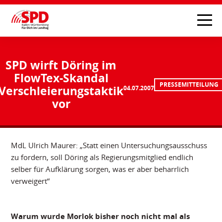
SPD wirft Döring im
FlowTex-Skandal
PRESSEMITTEILUNG
Verschleierungstaktik
04.07.2007
vor
MdL Ulrich Maurer: „Statt einen Untersuchungsausschuss
zu fordern, soll Döring als Regierungsmitglied endlich
selber für Aufklärung sorgen, was er aber beharrlich
verweigert“
Warum wurde Morlok bisher noch nicht mal als