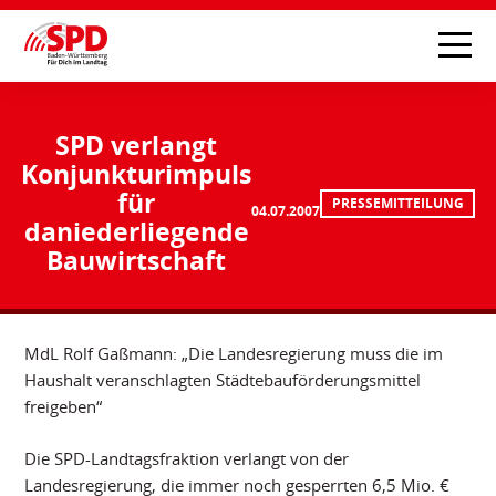
SPD verlangt
Konjunkturimpuls
für
PRESSEMITTEILUNG
04.07.2007
daniederliegende
Bauwirtschaft
MdL Rolf Gaßmann: „Die Landesregierung muss die im
Haushalt veranschlagten Städtebauförderungsmittel
freigeben“
Die SPD-Landtagsfraktion verlangt von der
Landesregierung, die immer noch gesperrten 6,5 Mio. €